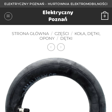
Przejdź
ELEKTRYCZNY POZNAŃ - HURTOWNIA ELEKTROMOBILNOŚCI
do
treści
0
STRONA GŁÓWNA
/
CZĘŚCI
/
KOŁA, DĘTKI,
OPONY
/
DĘTKI