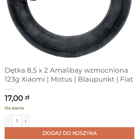
Dętka 8,5 x 2 Amalibay wzmocniona
123g Xiaomi | Motus | Blaupunkt | Fiat
17,00
zł
Na stanie
ilość Dętka 8,5 x 2 Amalibay wzmocniona 123g Xiaomi | Motus 
DODAJ DO KOSZYKA