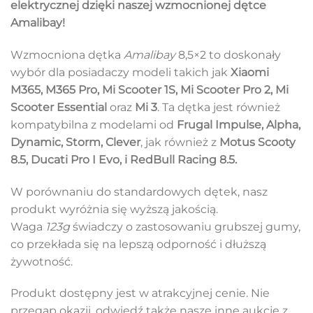
elektrycznej dzięki naszej wzmocnionej dętce
Amalibay!
Wzmocniona dętka
Amalibay
8,5×2 to doskonały
wybór dla posiadaczy modeli takich jak
Xiaomi
M365, M365 Pro, Mi Scooter 1S, Mi Scooter Pro 2, Mi
Scooter Essential
oraz
Mi 3
. Ta dętka jest również
kompatybilna z modelami od
Frugal Impulse, Alpha,
Dynamic, Storm, Clever
, jak również z
Motus Scooty
8.5, Ducati Pro I Evo, i RedBull Racing 8.5.
W porównaniu do standardowych dętek, nasz
produkt wyróżnia się wyższą jakością.
Waga
123g
świadczy o zastosowaniu grubszej gumy,
co przekłada się na lepszą odporność i dłuższą
żywotność.
Produkt dostępny jest w atrakcyjnej cenie. Nie
przegap okazji, odwiedź także nasze inne aukcje z