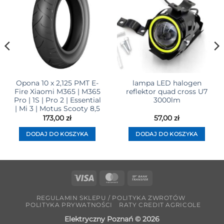
Opona 10 x 2,125 PMT E-
lampa LED halogen
Fire Xiaomi M365 | M365
reflektor quad cross U7
Pro | 1S | Pro 2 | Essential
3000lm
| Mi 3 | Motus Scooty 8,5
173,00
zł
57,00
zł
DODAJ DO KOSZYKA
DODAJ DO KOSZYKA
Visa
MasterCard
Bank
Transfer
REGULAMIN SKLEPU / POLITYKA ZWROTÓW
POLITYKA PRYWATNOŚCI
RATY CREDIT AGRICOLE
Elektryczny Poznań © 2026