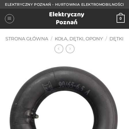
Przejdź
ELEKTRYCZNY POZNAŃ - HURTOWNIA ELEKTROMOBILNOŚCI
do
treści
0
STRONA GŁÓWNA
/
KOŁA, DĘTKI, OPONY
/
DĘTKI