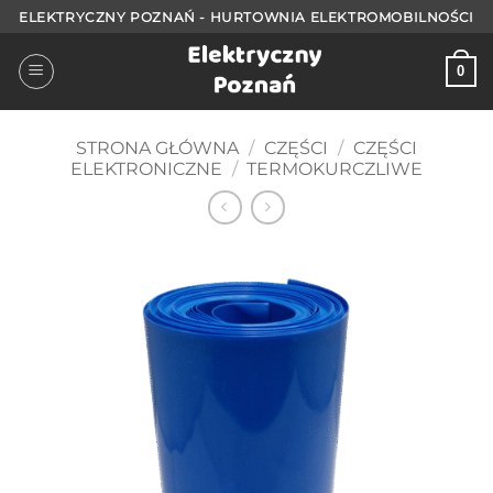
Przejdź
ELEKTRYCZNY POZNAŃ - HURTOWNIA ELEKTROMOBILNOŚCI
do
treści
0
STRONA GŁÓWNA
/
CZĘŚCI
/
CZĘŚCI
ELEKTRONICZNE
/
TERMOKURCZLIWE