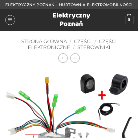
Przejdź
ELEKTRYCZNY POZNAŃ - HURTOWNIA ELEKTROMOBILNOŚCI
do
treści
0
STRONA GŁÓWNA
/
CZĘŚCI
/
CZĘŚCI
ELEKTRONICZNE
/
STEROWNIKI