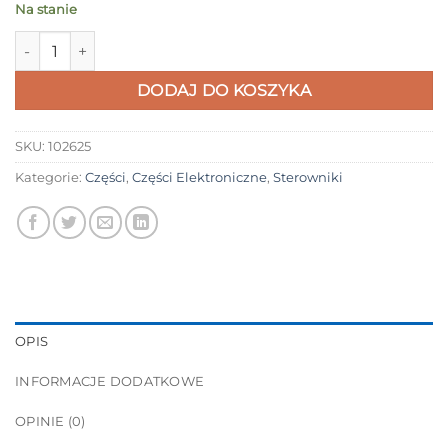
Na stanie
ilość Sterownik + wyświetlacz + wiązka 36V do hulajnóg Motus
DODAJ DO KOSZYKA
SKU:
102625
Kategorie:
Części
,
Części Elektroniczne
,
Sterowniki
OPIS
INFORMACJE DODATKOWE
OPINIE (0)