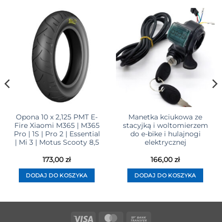
Opona 10 x 2,125 PMT E-
Manetka kciukowa ze
Fire Xiaomi M365 | M365
stacyjką i woltomierzem
Pro | 1S | Pro 2 | Essential
do e-bike i hulajnogi
| Mi 3 | Motus Scooty 8,5
elektrycznej
173,00
zł
166,00
zł
DODAJ DO KOSZYKA
DODAJ DO KOSZYKA
Visa
MasterCard
Bank