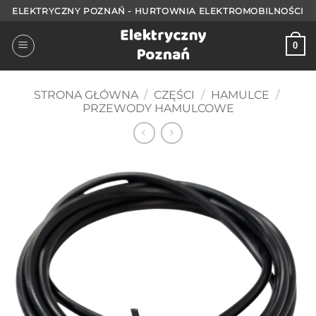
Przejdź
ELEKTRYCZNY POZNAŃ - HURTOWNIA ELEKTROMOBILNOŚCI
do
treści
0
STRONA GŁÓWNA
/
CZĘŚCI
/
HAMULCE
/
PRZEWODY HAMULCOWE