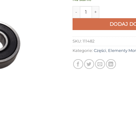
ilość Łożyska przedniego koła
DODAJ DO
SKU:
111482
Kategorie:
Części
,
Elementy Mo