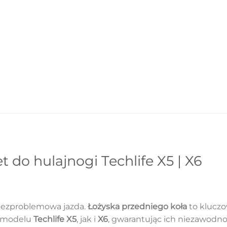
 do hulajnogi Techlife X5 | X6
 bezproblemowa jazda.
Łożyska przedniego koła
to kluczo
o modelu
Techlife X5
, jak i
X6
, gwarantując ich niezawodnoś