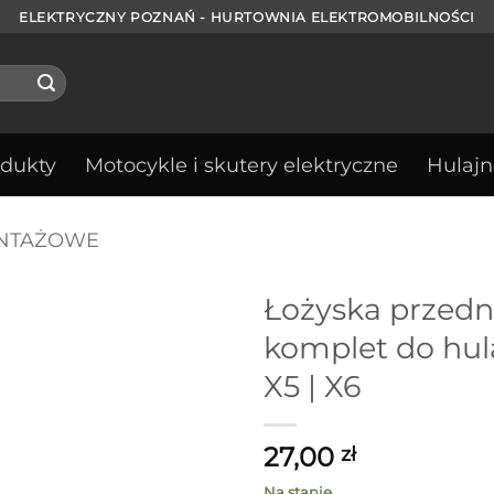
ELEKTRYCZNY POZNAŃ - HURTOWNIA ELEKTROMOBILNOŚCI
odukty
Motocykle i skutery elektryczne
Hulajn
NTAŻOWE
Łożyska przedn
komplet do hula
X5 | X6
27,00
zł
Na stanie