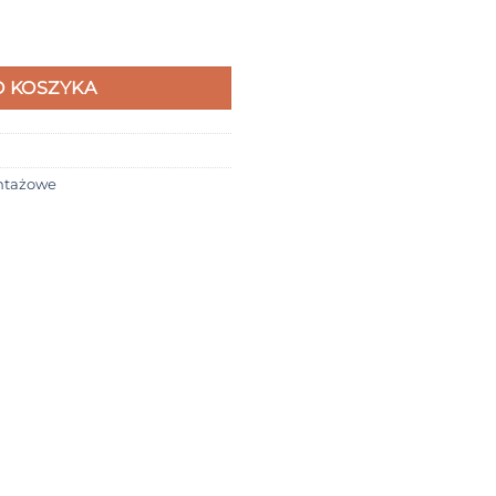
 komplet do hulajnogi Techlife X5 | X6
 KOSZYKA
ntażowe