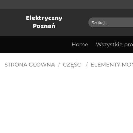
Przejdź
do
treści
Szukaj:
Home
Wszystkie pr
STRONA GŁÓWNA
/
CZĘŚCI
/
ELEMENTY MO