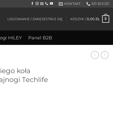
KONTAKT
531 303 231
0
LOGOWANIE / ZAREJESTRUJ SIĘ
KOSZYK /
0,00
ZŁ
ogi HILEY
Panel B2B
iego koła
jnogi Techlife