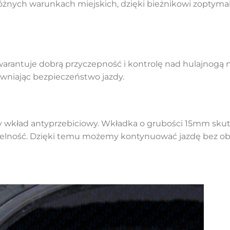
żnych warunkach miejskich, dzięki bieżnikowi zoptymal
warantuje dobrą przyczepność i kontrolę nad hulajnogą 
pewniając bezpieczeństwo jazdy.
wy wkład antyprzebiciowy. Wkładka o grubości 15mm sku
zelność. Dzięki temu możemy kontynuować jazdę bez ob