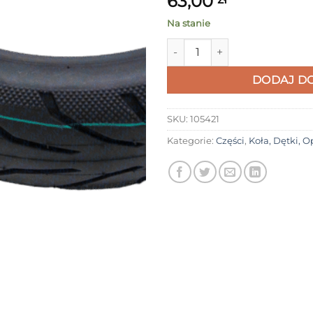
63,00
Na stanie
ilość Opona 9 x 2 z żelem anty
DODAJ DO
SKU:
105421
Kategorie:
Części
,
Koła, Dętki, 