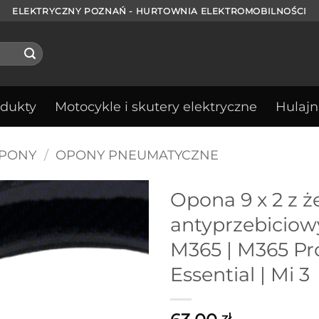
ELEKTRYCZNY POZNAŃ - HURTOWNIA ELEKTROMOBILNOŚCI
odukty
Motocykle i skutery elektryczne
Hulajn
OPONY
/
OPONY PNEUMATYCZNE
Opona 9 x 2 z 
antyprzebicio
M365 | M365 Pro 
Essential | Mi 3
zł