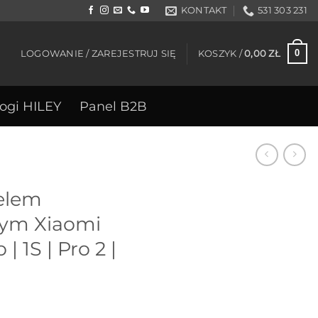
KONTAKT
531 303 231
0
LOGOWANIE / ZAREJESTRUJ SIĘ
KOSZYK /
0,00
ZŁ
ogi HILEY
Panel B2B
żelem
wym Xiaomi
| 1S | Pro 2 |