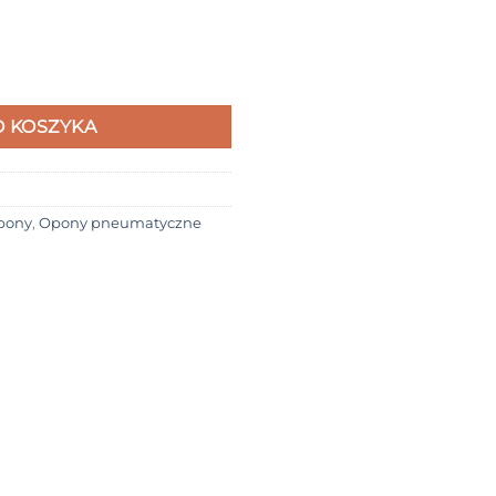
przebiciowym Xiaomi M365 | M365 Pro | 1S | Pro 2 | Essential | M
 KOSZYKA
Opony
,
Opony pneumatyczne