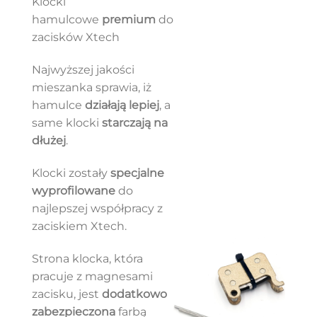
Klocki
hamulcowe
premium
do
zacisków Xtech
Najwyższej jakości
mieszanka sprawia, iż
hamulce
działają lepiej
, a
same klocki
starczają na
dłużej
.
Klocki zostały
specjalne
wyprofilowane
do
najlepszej współpracy z
zaciskiem Xtech.
Strona klocka, która
pracuje z magnesami
zacisku, jest
dodatkowo
zabezpieczona
farbą