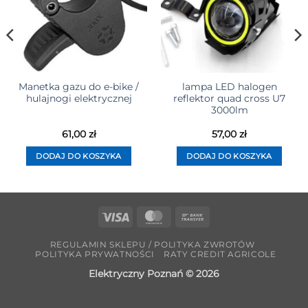
Manetka gazu do e-bike /
lampa LED halogen
hulajnogi elektrycznej
reflektor quad cross U7
3000lm
61,00
zł
57,00
zł
DODAJ DO KOSZYKA
DODAJ DO KOSZYKA
Visa
MasterCard
Bank
Transfer
REGULAMIN SKLEPU / POLITYKA ZWROTÓW
POLITYKA PRYWATNOŚCI
RATY CREDIT AGRICOLE
Elektryczny Poznań © 2026