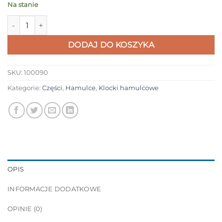
Na stanie
ilość Klocki hamulcowe półmetaliczne Xtech | Xiaomi Mi Scoo
DODAJ DO KOSZYKA
SKU:
100090
Kategorie:
Części
,
Hamulce
,
Klocki hamulcowe
OPIS
INFORMACJE DODATKOWE
OPINIE (0)