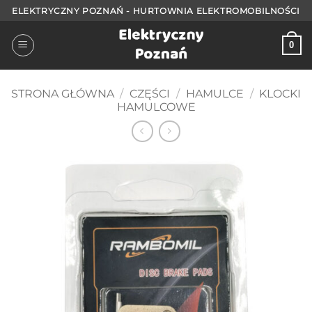
Przejdź
ELEKTRYCZNY POZNAŃ - HURTOWNIA ELEKTROMOBILNOŚCI
do
treści
0
STRONA GŁÓWNA
/
CZĘŚCI
/
HAMULCE
/
KLOCKI
HAMULCOWE