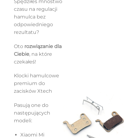
Spędziłeś mnóstwo
czasu na regulacji
hamulca bez
odpowiedniego
rezultatu?
Oto
rozwiązanie dla
Ciebie
, na które
czekałeś!
Klocki hamulcowe
premium do
zacisków Xtech
Pasują one do
następujących
modeli:
Xiaomi Mi