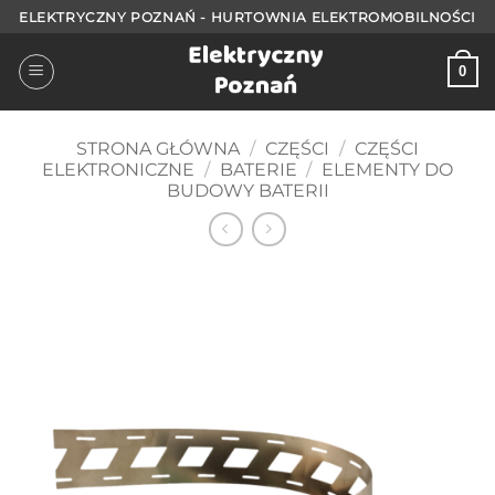
Przejdź
ELEKTRYCZNY POZNAŃ - HURTOWNIA ELEKTROMOBILNOŚCI
do
treści
0
STRONA GŁÓWNA
/
CZĘŚCI
/
CZĘŚCI
ELEKTRONICZNE
/
BATERIE
/
ELEMENTY DO
BUDOWY BATERII