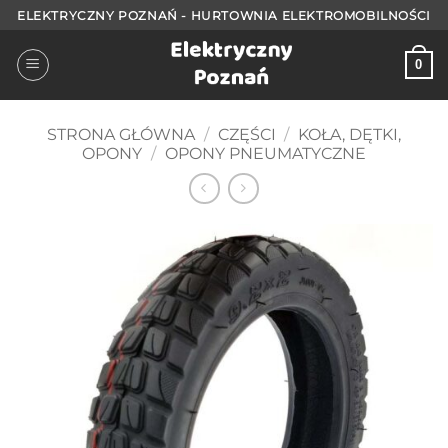
Przejdź
ELEKTRYCZNY POZNAŃ - HURTOWNIA ELEKTROMOBILNOŚCI
do
treści
0
STRONA GŁÓWNA
/
CZĘŚCI
/
KOŁA, DĘTKI,
OPONY
/
OPONY PNEUMATYCZNE