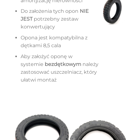
amortyzację nierówności
Do założenia tych opon
NIE
JEST
potrzebny zestaw
konwertujący
Opona jest kompatybilna z
dętkami 8,5 cala
Aby założyć oponę w
systemie
bezdętkowym
należy
zastosować uszczelniacz, który
ułatwi montaż