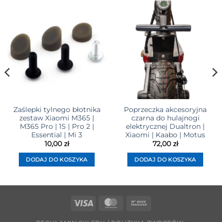
Zaślepki tylnego błotnika
Poprzeczka akcesoryjna
zestaw Xiaomi M365 |
czarna do hulajnogi
M365 Pro | 1S | Pro 2 |
elektrycznej Dualtron |
Essential | Mi 3
Xiaomi | Kaabo | Motus
10,00
zł
72,00
zł
DODAJ DO KOSZYKA
DODAJ DO KOSZYKA
Visa
MasterCard
Bank
Transfer