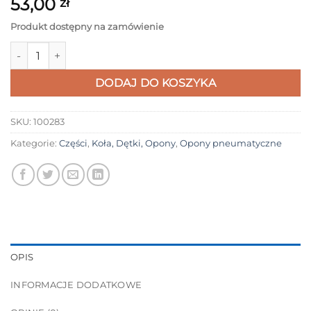
53,00
zł
Produkt dostępny na zamówienie
ilość Opona 9,2 x 2 półterenowa Xiaomi M365 | M365 Pro | 1S | P
DODAJ DO KOSZYKA
SKU:
100283
Kategorie:
Części
,
Koła, Dętki, Opony
,
Opony pneumatyczne
OPIS
INFORMACJE DODATKOWE