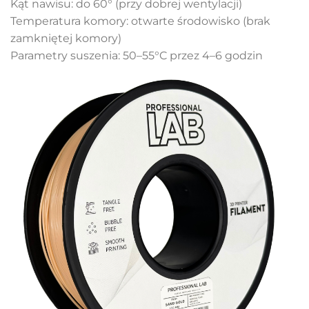
Kąt nawisu: do 60° (przy dobrej wentylacji)
Temperatura komory: otwarte środowisko (brak
zamkniętej komory)
Parametry suszenia: 50–55°C przez 4–6 godzin