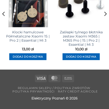
Klocki hamulcowe
Zaślepki tylnego błotnika
Półmetaliczne Xiaomi 1S |
zestaw Xiaomi M365 |
Pro 2 | Essential | Mi 3
M365 Pro | 1S | Pro 2 |
Essential | Mi 3
13,00
zł
10,00
zł
DODAJ DO KOSZYKA
DODAJ DO KOSZYKA
Visa
MasterCard
Bank
Transfer
REGULAMIN SKLEPU / POLITYKA ZWROTÓW
POLITYKA PRYWATNOŚCI
RATY CREDIT AGRICOLE
Elektryczny Poznań © 2026