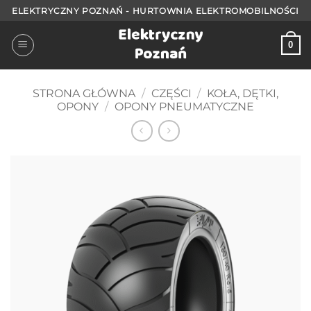
Przejdź
ELEKTRYCZNY POZNAŃ - HURTOWNIA ELEKTROMOBILNOŚCI
do
treści
0
STRONA GŁÓWNA
/
CZĘŚCI
/
KOŁA, DĘTKI,
OPONY
/
OPONY PNEUMATYCZNE